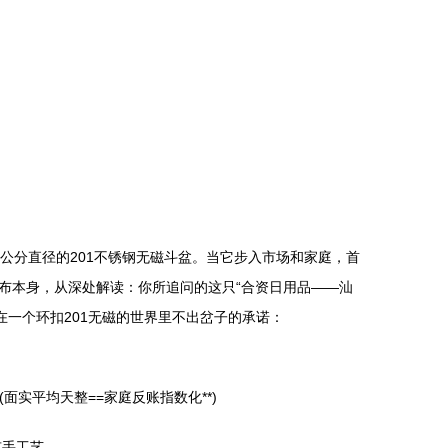
公分直径的201不锈钢无磁斗盆。当它步入市场和家庭，首
布本身，从深处解读：你所追问的这只“合资日用品——汕
把你按在一个环扣201无磁的世界里不出岔子的承诺：
面实平均天整==家庭反账指数化**)
有手工艺。