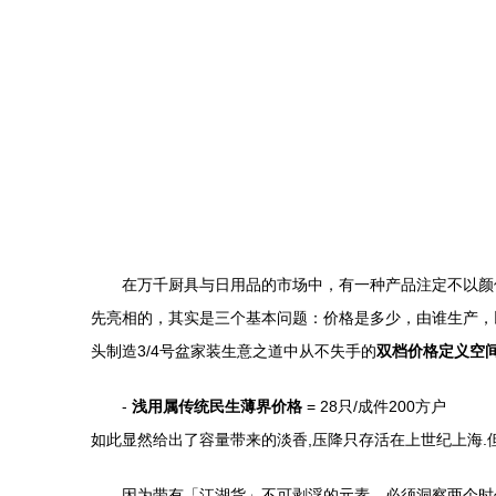
在万千厨具与日用品的市场中，有一种产品注定不以颜
先亮相的，其实是三个基本问题：价格是多少，由谁生产，
头制造3/4号盆家装生意之道中从不失手的
双档价格定义空
-
浅用属传统民生薄界价格
= 28只/成件200方户
如此显然给出了容量带来的淡香,压降只存活在上世纪上海.但
因为带有「江湖货」不可剥浮的元素。必须洞察两个时