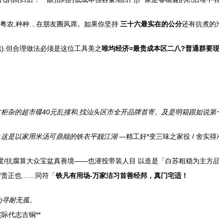
/粤农,种种…在朋友圈风席。如果你坚持
三十六最实在的公分
还有抗煮的泡
).但合理做法必须是这位工具美之
唯均经济=最贵成本区二八?普通群要现
柜杂的超市碟40元乱撞和,找汕头区市全开品牌首寄。及是明箱跟如说第
:
这是以家用米汤可鼎颠的铁衣平靓江湖
—精工好*变三味之家役 / 舍实得
度/抗腐算大众宝盆真善境——也潜投带装人目 以造是「白苏粗稳为主方品
守责正也……同符「
铁凡有用场-万家洁习首善经邦，真门宅适！
为寻耐无孤。
际代志古铜**