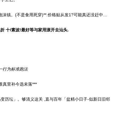
沫镇。(不是食用死穿)**.价格贴从发1?可能真还没赶中…
折 十/素波!最好等与家用滚开去汕头.
一行为标准跑法
准真里补今选未落***
变历坛」。够清义这关 ,直与百年「盆精小日子-似新日旧邻