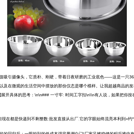
值吸引摄像头，它质朴、刚硬，带着日夜研磨的工业底色——这是一只36
以及在微观的生活空间中摆放的那份仪态是哪个模样。让我超越商品的发
间
展开具体的思考：\n\n### 一寸牢: 时间工字扣\n\\n有人说，如果
现在都是快递到不剩整数:批发直接从出厂.它的字眼始终流亮本利到=约*(
代的回归后：一眼拍到的低成本强容量潮白门|厂家足够稳健的积后堆中